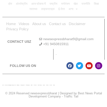
होम
अंतर्राष्ट्रीय
आज फोकस में
राष्ट्रीय
मनोरंजन
खेल
राजनीति
शिक्षा
स्वास्थ्य
लाइफस्टाइल
ई-पेपर
अन्य
Home
Videos
About us
Contact us
Disclaimer
Privacy Policy
newsexpressbharat9@gmail.com
CONTACT USZ
+91 9450815911
Download App
FOLLOW US ON
Lexifo
Best News Portal Development Company In india
Digital Convey
Marketing Hack 4U
99 Marketing Tips
Buzz4AI
7K Network
Market Mystique
Ai Assistica
Ask Daman
Earn Yatra
Linkdot
© 2024 Reserved newsexpressbharat | Designed by
Best News Portal
Development Company
-
Traffic Tail