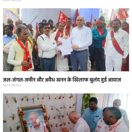
Amit Mishra
जल-जंगल-जमीन और अवैध खनन के खिलाफ बुलंद हुई आवाज
Amit Mishra