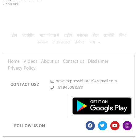
रविदेव पांडे
होम
अंतर्राष्ट्रीय
आज फोकस में
राष्ट्रीय
मनोरंजन
खेल
राजनीति
शिक्षा
स्वास्थ्य
लाइफस्टाइल
ई-पेपर
अन्य
Home
Videos
About us
Contact us
Disclaimer
Privacy Policy
newsexpressbharat9@gmail.com
CONTACT USZ
+91 9450815911
Download App
FOLLOW US ON