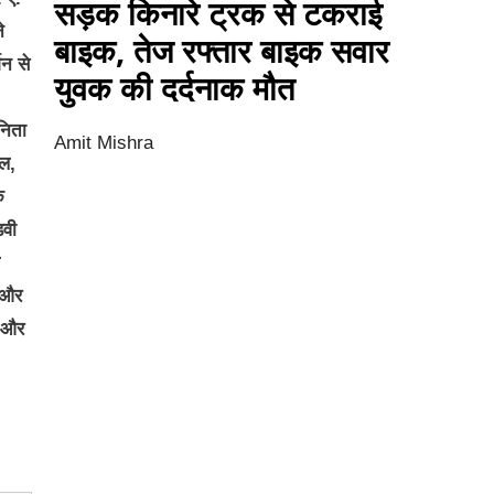
सड़क किनारे ट्रक से टकराई
े
बाइक, तेज रफ्तार बाइक सवार
शन से
युवक की दर्दनाक मौत
निता
Amit Mishra
घल,
े
डवी
ा और
ी और