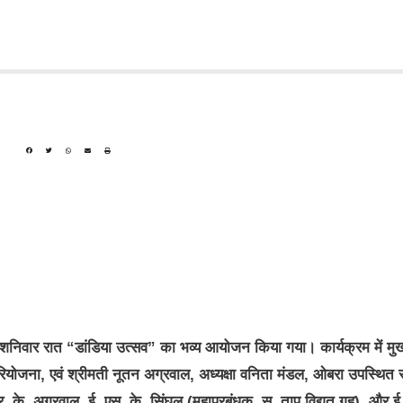
निवार रात “डांडिया उत्सव” का भव्य आयोजन किया गया। कार्यक्रम में मुख
रियोजना, एवं श्रीमती नूतन अग्रवाल, अध्यक्षा वनिता मंडल, ओबरा उपस्थित र
 के. अग्रवाल, ई. एस. के. सिंघल (महाप्रबंधक, स. ताप विद्युत गृह), और ई.