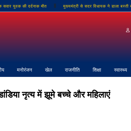
क सवार युवक की दर्दनाक मौत
मुख्यमंत्री से सदर विधायक ने डाला बस्ती
 संपन्न
सोनभद्र में पंचायत उत्सव भवन निर्माण को मिली 141 लाख की स्वी
में 15 दिनो से जला बिजली ट्रांसफार्मर,ग्रामीणो आक्रोश
रीय
मनोरंजन
खेल
राजनीति
शिक्षा
स्वास्थ्य
डिया नृत्य में झूमे बच्चे और महिलाएं