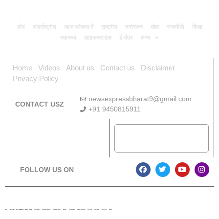
होम
अंतर्राष्ट्रीय
आज फोकस में
राष्ट्रीय
मनोरंजन
खेल
राजनीति
शिक्षा
स्वास्थ्य
लाइफस्टाइल
ई-पेपर
अन्य
Home
Videos
About us
Contact us
Disclaimer
Privacy Policy
newsexpressbharat9@gmail.com
CONTACT USZ
+91 9450815911
Download App
FOLLOW US ON
Lexifo
Best News Portal Development Company In india
Digital Convey
Marketing Hack 4U
99 Marketing Tips
Buzz4AI
7K Network
Market Mystique
Ai Assistica
Ask Daman
Earn Yatra
Linkdot