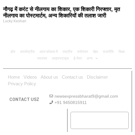
नौगढ़ में करंट से नीलगाय का शिकार, एक शिकारी गिरफ्तार, मृत
नीलगाय का पोस्टमार्टम, अन्य शिकारियों की तलाश जारी
Lucky Keshari
होम
अंतर्राष्ट्रीय
आज फोकस में
राष्ट्रीय
मनोरंजन
खेल
राजनीति
शिक्षा
स्वास्थ्य
लाइफस्टाइल
ई-पेपर
अन्य
Home
Videos
About us
Contact us
Disclaimer
Privacy Policy
newsexpressbharat9@gmail.com
CONTACT USZ
+91 9450815911
Download App