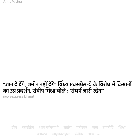
Amit Mishra
“जान दे देंगे, जमीन नहीं देंगे” विंध्य एक्सप्रेस-वे के विरोध में किसानों
का उग्र प्रदर्शन, संदीप मिश्रा बोले : ‘संघर्ष जारी रहेगा’
newsexpress bharat
होम
अंतर्राष्ट्रीय
आज फोकस में
राष्ट्रीय
मनोरंजन
खेल
राजनीति
शिक्षा
स्वास्थ्य
लाइफस्टाइल
ई-पेपर
अन्य