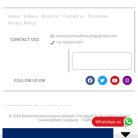
Home
Videos
About us
Contact us
Disclaimer
Privacy Policy
newsexpressbharat9@gmail.com
CONTACT USZ
+91 9450815911
Download App
FOLLOW US ON
Lexifo
Best News Portal Development Company In india
Digital Convey
Marketing Hack 4U
99 Marketing Tips
Buzz4AI
7K Network
Market Mystique
Ai Assistica
Ask Daman
Earn Yatra
Linkdot
© 2024 Reserved newsexpressbharat | Designed by
Best News Portal
Development Company
-
Traffic Tail
WhatsApp us