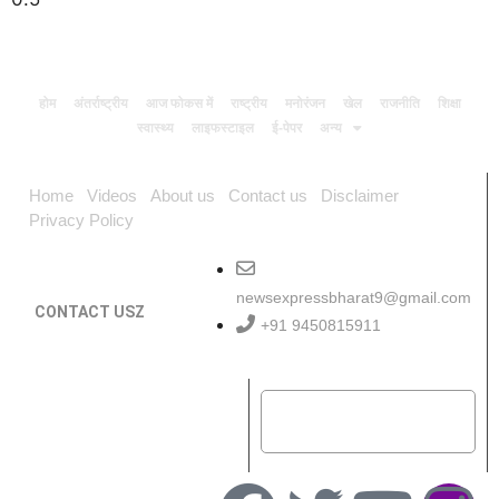
होम
अंतर्राष्ट्रीय
आज फोकस में
राष्ट्रीय
मनोरंजन
खेल
राजनीति
शिक्षा
स्वास्थ्य
लाइफस्टाइल
ई-पेपर
अन्य
Home
Videos
About us
Contact us
Disclaimer
Privacy Policy
newsexpressbharat9@gmail.com
CONTACT USZ
+91 9450815911
Download App