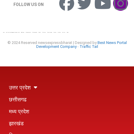
FOLLOW US ON
Lexifo
Best News Portal Development Company In india
Digital Convey
Marketing Hack 4U
99 Marketing Tips
Buzz4AI
7K Network
Market Mystique
Ai Assistica
Ask Daman
Earn Yatra
Linkdot
© 2024 Reserved newsexpressbharat | Designed by
Best News Portal
Development Company
-
Traffic Tail
उत्तर प्रदेश
छत्तीसगढ
मध्य प्रदेश
झारखंड