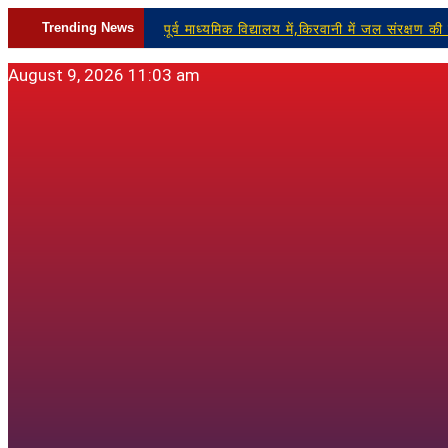
Skip
पूर्व माध्यमिक विद्यालय में,किरवानी में जल संरक्षण
Trending News
to
content
मजबूती मिलने की जताई उम्मीद
श्रद्धालुओं की
August 9, 2026 11:03 am
जमीन और अवैध खनन के खिलाफ बुलंद हुई आवाज