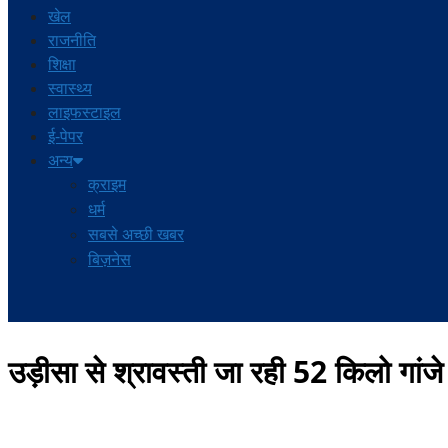
खेल
राजनीति
शिक्षा
स्वास्थ्य
लाइफस्टाइल
ई-पेपर
अन्य
क्राइम
धर्म
सबसे अच्छी खबर
बिज़नेस
उड़ीसा से श्रावस्ती जा रही 52 किलो गांज