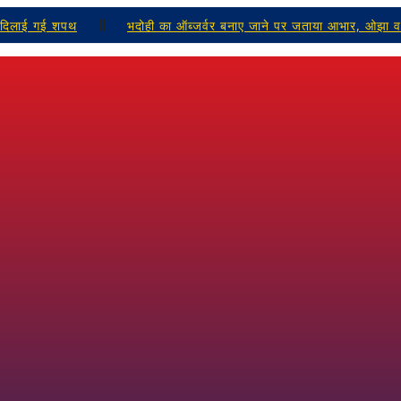
 की दिलाई गई शपथ
भदोही का ऑब्जर्वर बनाए जाने पर जताया आभार, ओझा व
 सुरक्षा यातायात व्यवस्था को लेकर दिए दिशा-निर्देश:ऋषभ रुणवाल
बालिकाओ