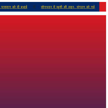
 पासवान को दी बधाई
सोनभद्र में खुशी की लहर, संगठन को नई
ं के सामूहिक गायन से परिसर देशभक्ति के रंग में रंगा
जल-जंगल-