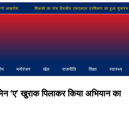
ामीणो आक्रोश
शिक्षको का पांच दिवसीय एफएलएन प्रशिक्षण का हुआ शुभारंभ
सोनभद्र के तीन बड़े मुद्दे लेकर मुख्यमंत्री से मिले विधायक भूपेश चौबे
ते हुए ली अंतिम सांस, यूपी विधानसभा में बसपा की इकलौती आवाज हुई खामोश
रीय
मनोरंजन
खेल
राजनीति
शिक्षा
स्वास्थ्य
ामिन ‘ए’ खुराक पिलाकर किया अभियान का