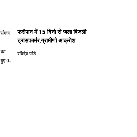
फरीपान में 15 दिनो से जला बिजली
ट्सगंज
ट्रांसफार्मर,ग्रामीणो आक्रोश
 का
रविदेव पांडे
हुए 0-