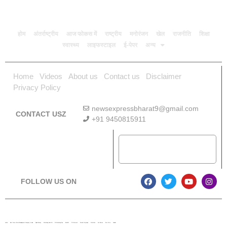
होम
अंतर्राष्ट्रीय
आज फोकस में
राष्ट्रीय
मनोरंजन
खेल
राजनीति
शिक्षा
स्वास्थ्य
लाइफस्टाइल
ई-पेपर
अन्य
Home
Videos
About us
Contact us
Disclaimer
Privacy Policy
newsexpressbharat9@gmail.com
CONTACT USZ
+91 9450815911
Download App
FOLLOW US ON
Lexifo
Best News Portal Development Company In india
Digital Convey
Marketing Hack 4U
99 Marketing Tips
Buzz4AI
7K Network
Market Mystique
Ai Assistica
Ask Daman
Earn Yatra
Linkdot