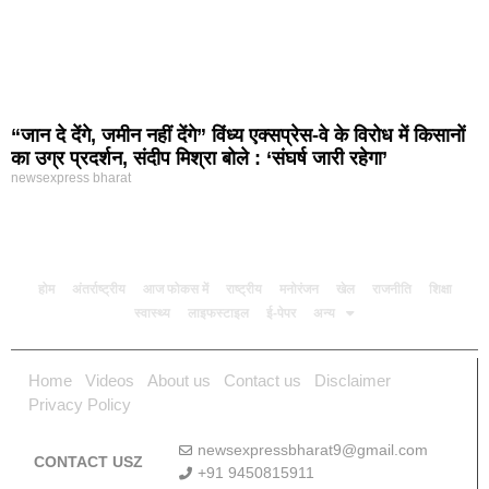
“जान दे देंगे, जमीन नहीं देंगे” विंध्य एक्सप्रेस-वे के विरोध में किसानों
का उग्र प्रदर्शन, संदीप मिश्रा बोले : ‘संघर्ष जारी रहेगा’
newsexpress bharat
होम
अंतर्राष्ट्रीय
आज फोकस में
राष्ट्रीय
मनोरंजन
खेल
राजनीति
शिक्षा
स्वास्थ्य
लाइफस्टाइल
ई-पेपर
अन्य
Home
Videos
About us
Contact us
Disclaimer
Privacy Policy
newsexpressbharat9@gmail.com
CONTACT USZ
+91 9450815911