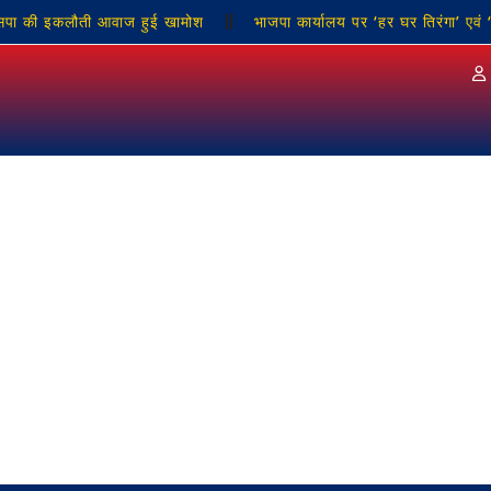
ा की इकलौती आवाज हुई खामोश
भाजपा कार्यालय पर ‘हर घर तिरंगा’ एवं ‘तिरं