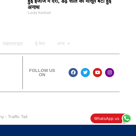
हुई इजाज में देरी, डेढ़ साल की मासूम बेटी हुई
अनाथ
Lucky Keshari
लाइफस्टाइल
ई-पेपर
अन्य
FOLLOW US
ON
ny
-
Traffic Tail
WhatsApp us