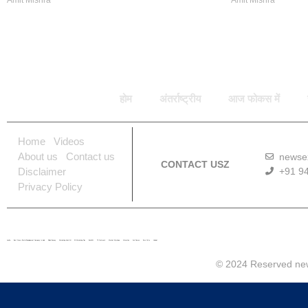
होम
अंतर्राष्ट्रीय
आज फोकस में
Home
Videos
About us
Contact us
newse
CONTACT USZ
Disclaimer
+91 9
Privacy Policy
Lexifo
Best News Portal Development Company In india
Digital Convey
Marketing Hack 4U
99 Marketing Tips
Buzz4AI
7K Network
Market Mystique
Ai Assistica
Ask Daman
Earn Yatra
Linkdot
© 2024 Reserved ne