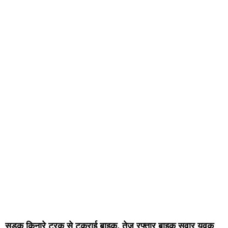
सड़क किनारे ट्रक से टकराई बाइक, तेज रफ्तार बाइक सवार युवक