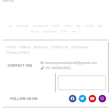
रविदेव पांडे
होम
अंतर्राष्ट्रीय
आज फोकस में
राष्ट्रीय
मनोरंजन
खेल
राजनीति
शिक्षा
स्वास्थ्य
लाइफस्टाइल
ई-पेपर
अन्य
Home
Videos
About us
Contact us
Disclaimer
Privacy Policy
newsexpressbharat9@gmail.com
CONTACT USZ
+91 9450815911
Download App
FOLLOW US ON