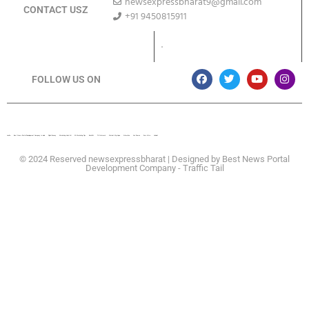
newsexpressbharat9@gmail.com
CONTACT USZ
+91 9450815911
Download App
FOLLOW US ON
Lexifo
Best News Portal Development Company In india
Digital Convey
Marketing Hack 4U
99 Marketing Tips
Buzz4AI
7K Network
Market Mystique
Ai Assistica
Ask Daman
Earn Yatra
Linkdot
© 2024 Reserved newsexpressbharat | Designed by
Best News Portal
Development Company
-
Traffic Tail