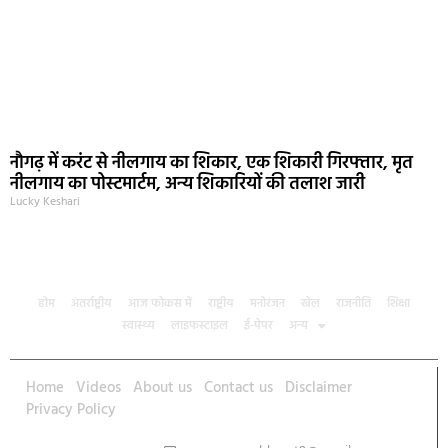
नौगढ़ में करंट से नीलगाय का शिकार, एक शिकारी गिरफ्तार, मृत
नीलगाय का पोस्टमार्टम, अन्य शिकारियों की तलाश जारी
Lucky Keshari
होम
अंतर्राष्ट्रीय
आज फोकस में
राष्ट्रीय
मनोरंजन
खेल
राजनीति
शिक्षा
स्वास्थ्य
लाइफस्टाइल
ई-पेपर
अन्य
Home
Videos
About us
Contact us
Disclaimer
Privacy Policy