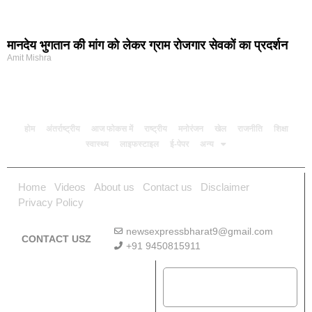
मानदेय भुगतान की मांग को लेकर ग्राम रोजगार सेवकों का प्रदर्शन
Amit Mishra
होम
अंतर्राष्ट्रीय
आज फोकस में
राष्ट्रीय
मनोरंजन
खेल
राजनीति
शिक्षा
स्वास्थ्य
लाइफस्टाइल
ई-पेपर
अन्य
Home
Videos
About us
Contact us
Disclaimer
Privacy Policy
newsexpressbharat9@gmail.com
CONTACT USZ
+91 9450815911
Download App