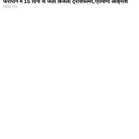
फरीपान में 15 दिनो से जला बिजली ट्रांसफार्मर,ग्रामीणो आक्रोश
रविदेव पांडे