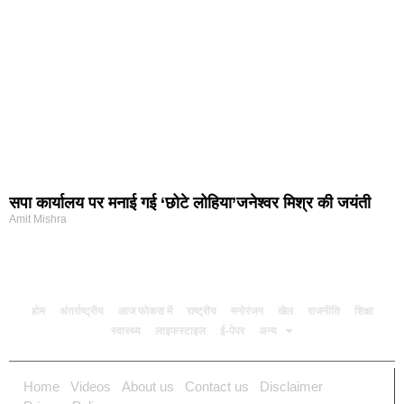
सपा कार्यालय पर मनाई गई ‘छोटे लोहिया’जनेश्वर मिश्र की जयंती
Amit Mishra
होम
अंतर्राष्ट्रीय
आज फोकस में
राष्ट्रीय
मनोरंजन
खेल
राजनीति
शिक्षा
स्वास्थ्य
लाइफस्टाइल
ई-पेपर
अन्य
Home
Videos
About us
Contact us
Disclaimer