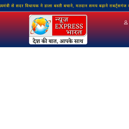
 से सदर विधायक ने डाला बस्ती बचाने, मतदान समय बढ़ाने राबर्ट्सगंज का नाम 