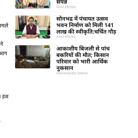
संपन्न
Amit Mishra
सोनभद्र में पंचायत उत्सव
भवन निर्माण को मिली 141
ामले
लाख की स्वीकृति:चर्चित गौड़
Amit Mishra
ने
आकाशीय बिजली से पांच
ी आग
बकरियों की मौत; किसान
परिवार को भारी आर्थिक
नुकसान
newsexpress bharat
ी। इस
ी