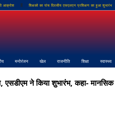
ीणो आक्रोश
शिक्षको का पांच दिवसीय एफएलएन प्रशिक्षण का हुआ शुभारंभ
सोनभद्र के तीन बड़े मुद्दे लेकर मुख्यमंत्री से मिले विधायक भूपेश चौबे, 
 हुए ली अंतिम सांस, यूपी विधानसभा में बसपा की इकलौती आवाज हुई खामोश
रीय
मनोरंजन
खेल
राजनीति
शिक्षा
स्वास्थ्य
रम, एसडीएम ने किया शुभारंभ, कहा- मानसिक