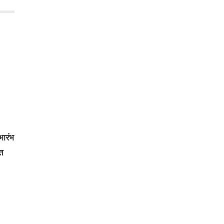
भारंभ
ित