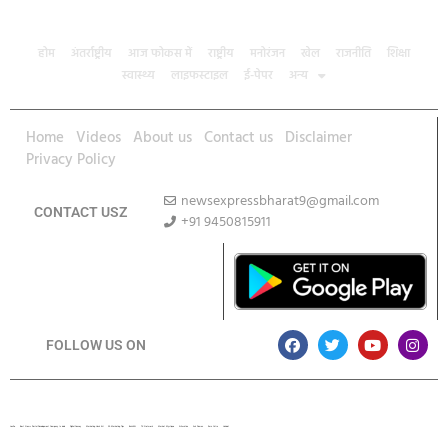
होम
अंतर्राष्ट्रीय
आज फोकस में
राष्ट्रीय
मनोरंजन
खेल
राजनीति
शिक्षा
स्वास्थ्य
लाइफस्टाइल
ई-पेपर
अन्य
Home
Videos
About us
Contact us
Disclaimer
Privacy Policy
newsexpressbharat9@gmail.com
CONTACT USZ
+91 9450815911
Download App
FOLLOW US ON
Lexifo
Best News Portal Development Company In india
Digital Convey
Marketing Hack 4U
99 Marketing Tips
Buzz4AI
7K Network
Market Mystique
Ai Assistica
Ask Daman
Earn Yatra
Linkdot