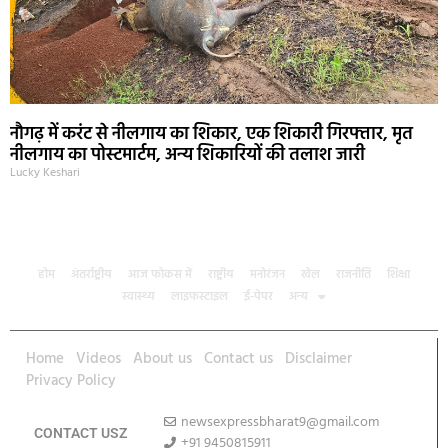
नौगढ़ में करंट से नीलगाय का शिकार, एक शिकारी गिरफ्तार, मृत
नीलगाय का पोस्टमार्टम, अन्य शिकारियों की तलाश जारी
Lucky Keshari
होम
अंतर्राष्ट्रीय
आज फोकस में
राष्ट्रीय
मनोरंजन
खेल
राजनीति
शिक्षा
स्वास्थ्य
लाइफस्टाइल
ई-पेपर
अन्य
Home
Videos
About us
Contact us
Disclaimer
Privacy Policy
newsexpressbharat9@gmail.com
CONTACT USZ
+91 9450815911