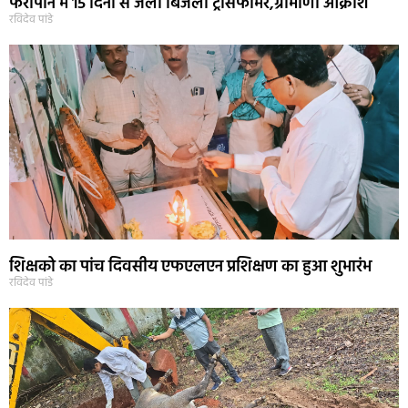
फरीपान में 15 दिनो से जला बिजली ट्रांसफार्मर,ग्रामीणो आक्रोश
रविदेव पांडे
शिक्षको का पांच दिवसीय एफएलएन प्रशिक्षण का हुआ शुभारंभ
रविदेव पांडे