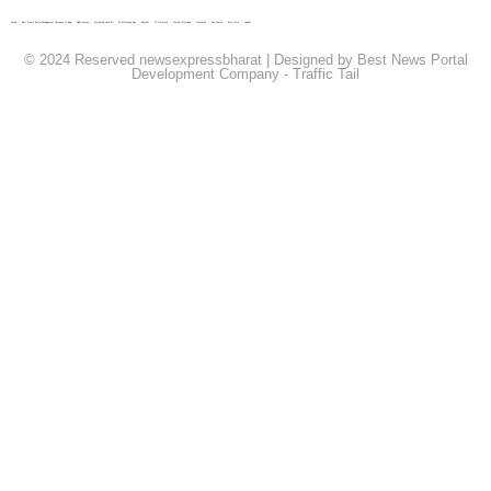
Lexifo
Best News Portal Development Company In india
Digital Convey
Marketing Hack 4U
99 Marketing Tips
Buzz4AI
7K Network
Market Mystique
Ai Assistica
Ask Daman
Earn Yatra
Linkdot
© 2024 Reserved newsexpressbharat | Designed by
Best News Portal
Development Company
-
Traffic Tail