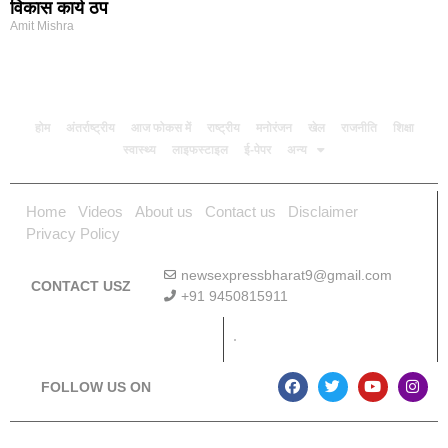
विकास कार्य ठप
Amit Mishra
होम
अंतर्राष्ट्रीय
आज फोकस में
राष्ट्रीय
मनोरंजन
खेल
राजनीति
शिक्षा
स्वास्थ्य
लाइफस्टाइल
ई-पेपर
अन्य
Home
Videos
About us
Contact us
Disclaimer
Privacy Policy
newsexpressbharat9@gmail.com
CONTACT USZ
+91 9450815911
Download App
FOLLOW US ON