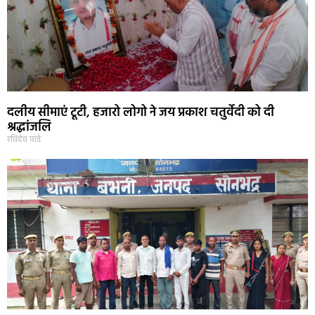
दलीय सीमाएं टूटी, हजारो लोगो ने जय प्रकाश चतुर्वेदी को दी
श्रद्धांजलि
रविदेव पांडे