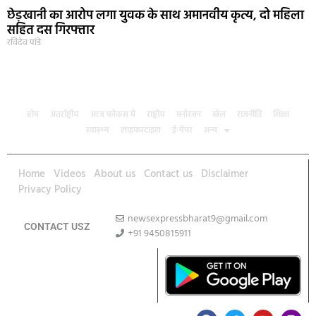
छेड़खानी का आरोप लगा युवक के साथ अमानवीय कृत्य, दो महिला
सहित दस गिरफ्तार
रविदेव पांडे
होम
अंतर्राष्ट्रीय
आज फोकस में
राष्ट्रीय
मनोरंजन
खेल
राजनीति
शिक्षा
स्वास्थ्य
लाइफस्टाइल
ई-पेपर
अन्य
Home
Videos
About us
Contact us
Disclaimer
Privacy Policy
newsexpressbharat9@gmail.com
CONTACT USZ
+91 9450815911
Download App