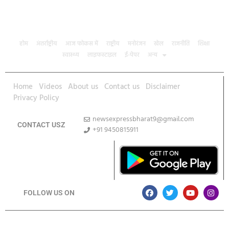
होम
अंतर्राष्ट्रीय
आज फोकस में
राष्ट्रीय
मनोरंजन
खेल
राजनीति
शिक्षा
स्वास्थ्य
लाइफस्टाइल
ई-पेपर
अन्य
Home
Videos
About us
Contact us
Disclaimer
Privacy Policy
newsexpressbharat9@gmail.com
CONTACT USZ
+91 9450815911
Download App
FOLLOW US ON