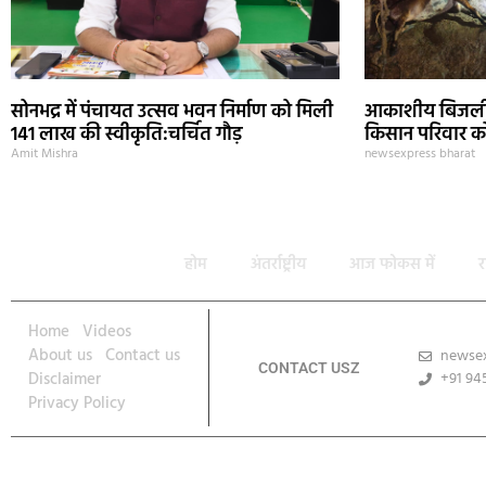
सोनभद्र में पंचायत उत्सव भवन निर्माण को मिली
आकाशीय बिजली स
141 लाख की स्वीकृति:चर्चित गौड़
किसान परिवार को
Amit Mishra
newsexpress bharat
होम
अंतर्राष्ट्रीय
आज फोकस में
र
Home
Videos
About us
Contact us
newse
CONTACT USZ
Disclaimer
+91 94
Privacy Policy