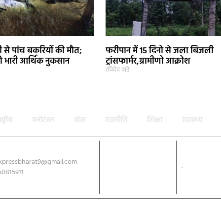
े पांच बकरियों की मौत;
फरीपान में 15 दिनो से जला बिजली
 भारी आर्थिक नुकसान
ट्रांसफार्मर,ग्रामीणो आक्रोश
रविदेव पांडे
ाष्ट्रीय
मनोरंजन
खेल
राजनीति
शिक्षा
स्वास्थ्य
xpressbharat9@gmail.com
Download App
50815911