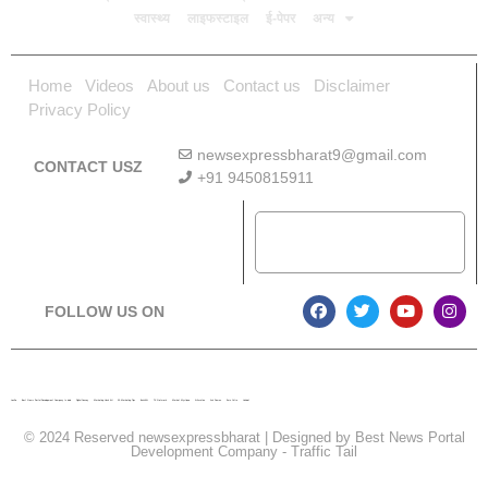
स्वास्थ्य
लाइफस्टाइल
ई-पेपर
अन्य
Home
Videos
About us
Contact us
Disclaimer
Privacy Policy
newsexpressbharat9@gmail.com
CONTACT USZ
+91 9450815911
Download App
FOLLOW US ON
Lexifo
Best News Portal Development Company In india
Digital Convey
Marketing Hack 4U
99 Marketing Tips
Buzz4AI
7K Network
Market Mystique
Ai Assistica
Ask Daman
Earn Yatra
Linkdot
© 2024 Reserved newsexpressbharat | Designed by
Best News Portal
Development Company
-
Traffic Tail