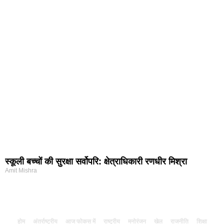
स्कूली बच्चों की सुरक्षा सर्वोपरि: क्षेत्राधिकारी रणधीर मिश्रा
Amit Mishra
होम
अंतर्राष्ट्रीय
आज फोकस में
राष्ट्रीय
मनोरंजन
खेल
राजनीति
शिक्षा