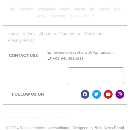
होम
अंतर्राष्ट्रीय
आज फोकस में
राष्ट्रीय
मनोरंजन
खेल
राजनीति
शिक्षा
स्वास्थ्य
लाइफस्टाइल
ई-पेपर
अन्य
Home
Videos
About us
Contact us
Disclaimer
Privacy Policy
newsexpressbharat9@gmail.com
CONTACT USZ
+91 9450815911
Download App
FOLLOW US ON
Lexifo
Best News Portal Development Company In india
Digital Convey
Marketing Hack 4U
99 Marketing Tips
Buzz4AI
7K Network
Market Mystique
Ai Assistica
Ask Daman
Earn Yatra
Linkdot
© 2024 Reserved newsexpressbharat | Designed by
Best News Portal