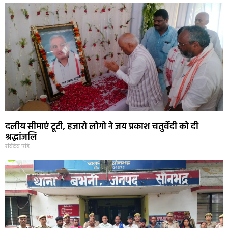
दलीय सीमाएं टूटी, हजारो लोगो ने जय प्रकाश चतुर्वेदी को दी
श्रद्धांजलि
रविदेव पांडे