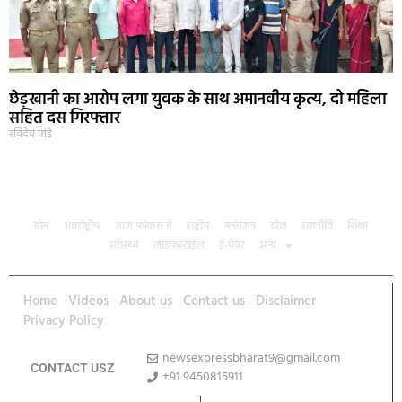
छेड़खानी का आरोप लगा युवक के साथ अमानवीय कृत्य, दो महिला
सहित दस गिरफ्तार
रविदेव पांडे
होम
अंतर्राष्ट्रीय
आज फोकस में
राष्ट्रीय
मनोरंजन
खेल
राजनीति
शिक्षा
स्वास्थ्य
लाइफस्टाइल
ई-पेपर
अन्य
Home
Videos
About us
Contact us
Disclaimer
Privacy Policy
newsexpressbharat9@gmail.com
CONTACT USZ
+91 9450815911