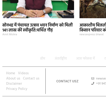
सोनभद्र में पंचायत उत्सव भवन निर्माण को मिली
आकाशीय बिजली स
141 लाख की स्वीकृति:चर्चित गौड़
किसान परिवार को
Amit Mishra
newsexpress bharat
होम
अंतर्राष्ट्रीय
आज फोकस में
र
Home
Videos
About us
Contact us
newse
CONTACT USZ
Disclaimer
+91 94
Privacy Policy