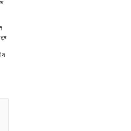
ेश
ों
 तुम
ं व