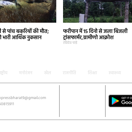
े पांच बकरियों की मौत;
फरीपान में 15 दिनो से जला बिजली
 भारी आर्थिक नुकसान
ट्रांसफार्मर,ग्रामीणो आक्रोश
रविदेव पांडे
ाष्ट्रीय
मनोरंजन
खेल
राजनीति
शिक्षा
स्वास्थ्य
xpressbharat9@gmail.com
Download App
50815911