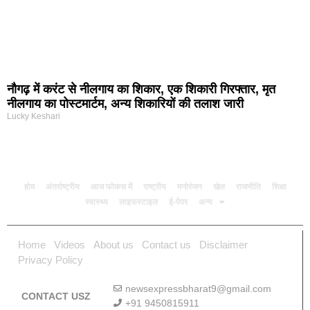
नौगढ़ में करंट से नीलगाय का शिकार, एक शिकारी गिरफ्तार, मृत
नीलगाय का पोस्टमार्टम, अन्य शिकारियों की तलाश जारी
Lucky Keshari
होम
अंतर्राष्ट्रीय
आज फोकस में
राष्ट्रीय
मनोरंजन
खेल
राजनीति
शिक्षा
स्वास्थ्य
लाइफस्टाइल
ई-पेपर
अन्य
Home
Videos
About us
Contact us
Disclaimer
Privacy Policy
newsexpressbharat9@gmail.com
CONTACT USZ
+91 9450815911