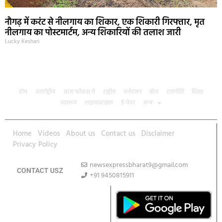
नौगढ़ में करंट से नीलगाय का शिकार, एक शिकारी गिरफ्तार, मृत
नीलगाय का पोस्टमार्टम, अन्य शिकारियों की तलाश जारी
Lucky Keshari
होम
अंतर्राष्ट्रीय
आज फोकस में
राष्ट्रीय
मनोरंजन
खेल
राजनीति
शिक्षा
स्वास्थ्य
लाइफस्टाइल
ई-पेपर
अन्य
Home
Videos
About us
Contact us
Disclaimer
Privacy Policy
newsexpressbharat9@gmail.com
CONTACT USZ
+91 9450815911
Download App