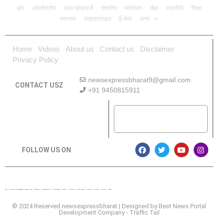
होम
अंतर्राष्ट्रीय
आज फोकस में
राष्ट्रीय
मनोरंजन
खेल
राजनीति
शिक्षा
स्वास्थ्य
लाइफस्टाइल
ई-पेपर
अन्य
Home
Videos
About us
Contact us
Disclaimer
Privacy Policy
newsexpressbharat9@gmail.com
CONTACT USZ
+91 9450815911
Download App
FOLLOW US ON
Lexifo
Best News Portal Development Company In india
Digital Convey
Marketing Hack 4U
99 Marketing Tips
Buzz4AI
7K Network
Market Mystique
Ai Assistica
Ask Daman
Earn Yatra
Linkdot
© 2024 Reserved newsexpressbharat | Designed by
Best News Portal
Development Company
-
Traffic Tail