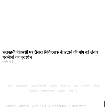
सतबहनी पीएचसी पर तैनात चिकित्सक के हटाने की मांग को लेकर
ग्रामीणो का प्रदर्शन
रविदेव पांडे
होम
अंतर्राष्ट्रीय
आज फोकस में
राष्ट्रीय
मनोरंजन
खेल
राजनीति
शिक्षा
स्वास्थ्य
लाइफस्टाइल
ई-पेपर
अन्य
Home
Videos
About us
Contact us
Disclaimer