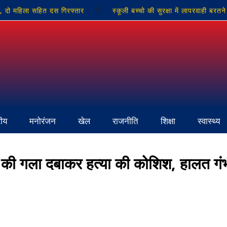
, दो महिला सहित दस गिरफ्तार
स्कूली बच्चो की सुरक्षा में लापरवाही बरत
इल कारोबारी पर जानलेवा हमला, बकाये के विवाद में तमंचे से मारी गोली, हत्या के प्र
पीटने और अर्धनग्न कर गांव में घुमाने का आरोप
रीय
मनोरंजन
खेल
राजनीति
शिक्षा
स्वास्थ्य
सूम की गला दबाकर हत्या की कोशिश, हालत गं