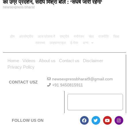
का उग्र प्रदर्शन, संदीप मिश्रा बोले : ‘संघर्ष जारी रहेगा’
newsexpress bharat
होम
अंतर्राष्ट्रीय
आज फोकस में
राष्ट्रीय
मनोरंजन
खेल
राजनीति
शिक्षा
स्वास्थ्य
लाइफस्टाइल
ई-पेपर
अन्य
Home
Videos
About us
Contact us
Disclaimer
Privacy Policy
newsexpressbharat9@gmail.com
CONTACT USZ
+91 9450815911
Download App
FOLLOW US ON