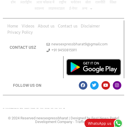
होम
अंतर्राष्ट्रीय
आज फोकस में
राष्ट्रीय
मनोरंजन
खेल
राजनीति
शिक्षा
स्वास्थ्य
लाइफस्टाइल
ई-पेपर
अन्य
Home
Videos
About us
Contact us
Disclaimer
Privacy Policy
newsexpressbharat9@gmail.com
CONTACT USZ
+91 9450815911
Download App
FOLLOW US ON
Lexifo
Best News Portal Development Company In india
Digital Convey
Marketing Hack 4U
99 Marketing Tips
Buzz4AI
7K Network
Market Mystique
Ai Assistica
Ask Daman
Earn Yatra
Linkdot
© 2024 Reserved newsexpressbharat | Designed by
Best News Portal
Development Company
-
Traffic Tail
WhatsApp us