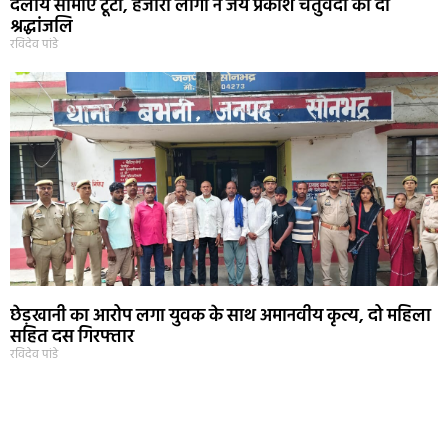
दलीय सीमाएं टूटी, हजारो लोगो ने जय प्रकाश चतुर्वेदी को दी
श्रद्धांजलि
रविदेव पांडे
छेड़खानी का आरोप लगा युवक के साथ अमानवीय कृत्य, दो महिला
सहित दस गिरफ्तार
रविदेव पांडे