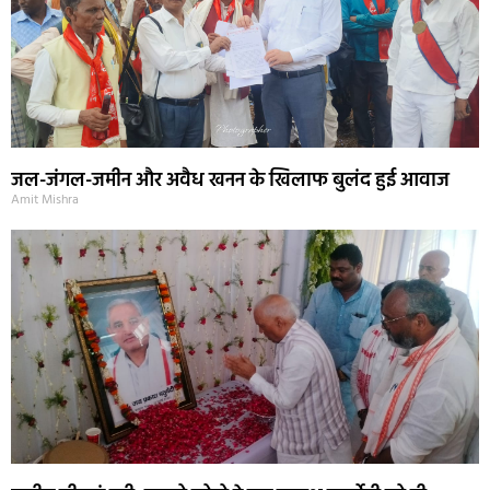
जल-जंगल-जमीन और अवैध खनन के खिलाफ बुलंद हुई आवाज
Amit Mishra