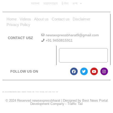
स्वास्थ्य
लाइफस्टाइल
ई-पेपर
अन्य
Home
Videos
About us
Contact us
Disclaimer
Privacy Policy
newsexpressbharat9@gmail.com
CONTACT USZ
+91 9450815911
Download App
FOLLOW US ON
Lexifo
Best News Portal Development Company In india
Digital Convey
Marketing Hack 4U
99 Marketing Tips
Buzz4AI
7K Network
Market Mystique
Ai Assistica
Ask Daman
Earn Yatra
Linkdot
© 2024 Reserved newsexpressbharat | Designed by
Best News Portal
Development Company
-
Traffic Tail