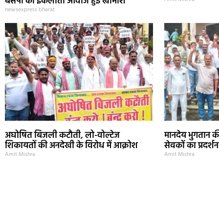
बसपा की इकलौती आवाज हुई खामोश
newsexpress bharat
अघोषित बिजली कटौती, लो-वोल्टेज
मानदेय भुगतान की
शिकायतों की अनदेखी के विरोध में आक्रोश
सेवकों का प्रदर्शन
Amit Mishra
Amit Mishra