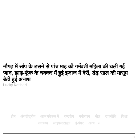
नौगढ़ में सांप के डसने से पांच माह की गर्भवती महिला की चली गई
जान, झाड़-फूंक के चक्कर में हुई इजाज में देरी, डेढ़ साल की मासूम
बेटी हुई अनाथ
Lucky Keshari
होम
अंतर्राष्ट्रीय
आज फोकस में
राष्ट्रीय
मनोरंजन
खेल
राजनीति
शिक्षा
स्वास्थ्य
लाइफस्टाइल
ई-पेपर
अन्य