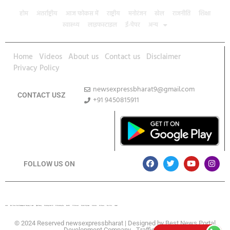
होम
अंतर्राष्ट्रीय
आज फोकस में
राष्ट्रीय
मनोरंजन
खेल
राजनीति
शिक्षा
स्वास्थ्य
लाइफस्टाइल
ई-पेपर
अन्य
Home
Videos
About us
Contact us
Disclaimer
Privacy Policy
newsexpressbharat9@gmail.com
CONTACT USZ
+91 9450815911
Download App
FOLLOW US ON
Lexifo
Best News Portal Development Company In india
Digital Convey
Marketing Hack 4U
99 Marketing Tips
Buzz4AI
7K Network
Market Mystique
Ai Assistica
Ask Daman
Earn Yatra
Linkdot
© 2024 Reserved newsexpressbharat | Designed by
Best News Portal
Development Company
-
Traffic Tail