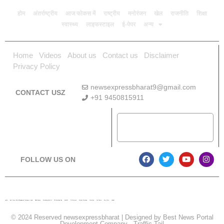
होम
अंतर्राष्ट्रीय
आज फोकस में
राष्ट्रीय
मनोरंजन
खेल
राजनीति
शिक्षा
स्वास्थ्य
लाइफस्टाइल
ई-पेपर
अन्य
Home
Videos
About us
Contact us
Disclaimer
Privacy Policy
newsexpressbharat9@gmail.com
CONTACT USZ
+91 9450815911
Download App
FOLLOW US ON
Lexifo
Best News Portal Development Company In india
Digital Convey
Marketing Hack 4U
99 Marketing Tips
Buzz4AI
7K Network
Market Mystique
Ai Assistica
Ask Daman
Earn Yatra
Linkdot
© 2024 Reserved newsexpressbharat | Designed by
Best News Portal
Development Company
-
Traffic Tail