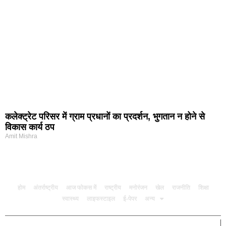
कलेक्ट्रेट परिसर में ग्राम प्रधानों का प्रदर्शन, भुगतान न होने से
विकास कार्य ठप
Amit Mishra
होम
अंतर्राष्ट्रीय
आज फोकस में
राष्ट्रीय
मनोरंजन
खेल
राजनीति
शिक्षा
स्वास्थ्य
लाइफस्टाइल
ई-पेपर
अन्य