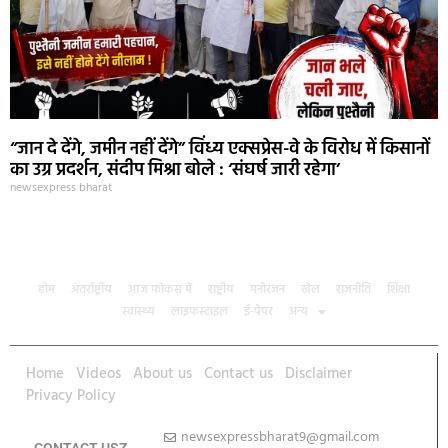
“जान दे देंगे, जमीन नहीं देंगे” विंध्य एक्सप्रेस-वे के विरोध में किसानों
का उग्र प्रदर्शन, संदीप मिश्रा बोले : ‘संघर्ष जारी रहेगा’
newsexpress bharat
होम
अंतर्राष्ट्रीय
आज फोकस में
राष्ट्रीय
मनोरंजन
खेल
राजनीति
शिक्षा
स्वास्थ्य
लाइफस्टाइल
ई-पेपर
अन्य
Home
Videos
About us
Contact us
Disclaimer
Privacy Policy
newsexpressbharat9@gmail.com