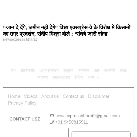
“जान दे देंगे, जमीन नहीं देंगे” विंध्य एक्सप्रेस-वे के विरोध में किसानों
का उग्र प्रदर्शन, संदीप मिश्रा बोले : ‘संघर्ष जारी रहेगा’
newsexpress bharat
होम
अंतर्राष्ट्रीय
आज फोकस में
राष्ट्रीय
मनोरंजन
खेल
राजनीति
शिक्षा
स्वास्थ्य
लाइफस्टाइल
ई-पेपर
अन्य
Home
Videos
About us
Contact us
Disclaimer
Privacy Policy
newsexpressbharat9@gmail.com
CONTACT USZ
+91 9450815911