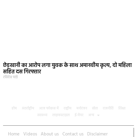
छेड़खानी का आरोप लगा युवक के साथ अमानवीय कृत्य, दो महिला
सहित दस गिरफ्तार
रविदेव पांडे
होम
अंतर्राष्ट्रीय
आज फोकस में
राष्ट्रीय
मनोरंजन
खेल
राजनीति
शिक्षा
स्वास्थ्य
लाइफस्टाइल
ई-पेपर
अन्य
Home
Videos
About us
Contact us
Disclaimer