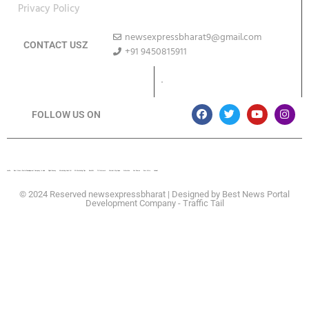
Privacy Policy
newsexpressbharat9@gmail.com
CONTACT USZ
+91 9450815911
Download App
FOLLOW US ON
Lexifo
Best News Portal Development Company In india
Digital Convey
Marketing Hack 4U
99 Marketing Tips
Buzz4AI
7K Network
Market Mystique
Ai Assistica
Ask Daman
Earn Yatra
Linkdot
© 2024 Reserved newsexpressbharat | Designed by
Best News Portal
Development Company
-
Traffic Tail