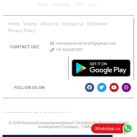
स्वास्थ्य
लाइफस्टाइल
ई-पेपर
अन्य
Home
Videos
About us
Contact us
Disclaimer
Privacy Policy
newsexpressbharat9@gmail.com
CONTACT USZ
+91 9450815911
Download App
FOLLOW US ON
Lexifo
Best News Portal Development Company In india
Digital Convey
Marketing Hack 4U
99 Marketing Tips
Buzz4AI
7K Network
Market Mystique
Ai Assistica
Ask Daman
Earn Yatra
Linkdot
© 2024 Reserved newsexpressbharat | Designed by
Best News Portal
Development Company
-
Traffic Tail
WhatsApp us