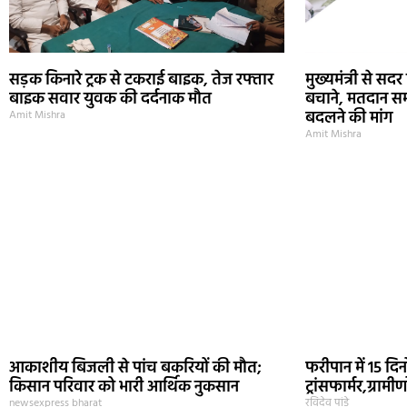
सड़क किनारे ट्रक से टकराई बाइक, तेज रफ्तार
मुख्यमंत्री से स
बाइक सवार युवक की दर्दनाक मौत
बचाने, मतदान समय
बदलने की मांग
Amit Mishra
Amit Mishra
आकाशीय बिजली से पांच बकरियों की मौत;
फरीपान में 15 द
किसान परिवार को भारी आर्थिक नुकसान
ट्रांसफार्मर,ग्राम
newsexpress bharat
रविदेव पांडे