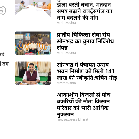
डाला बस्ती बचाने, मतदान
समय बढ़ाने राबर्ट्सगंज का
नाम बदलने की मांग
Amit Mishra
प्रांतीय चिकित्सा सेवा संघ
सोनभद्र का चुनाव निर्विरोध
संपन्न
Amit Mishra
 नई
ी दम
सोनभद्र में पंचायत उत्सव
भवन निर्माण को मिली 141
लाख की स्वीकृति:चर्चित गौड़
Amit Mishra
आकाशीय बिजली से पांच
बकरियों की मौत; किसान
परिवार को भारी आर्थिक
नुकसान
newsexpress bharat