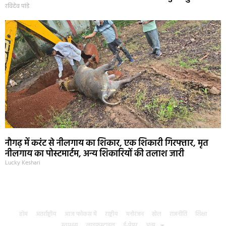
रविदेव पांडे
नौगढ़ में करंट से नीलगाय का शिकार, एक शिकारी गिरफ्तार, मृत
नीलगाय का पोस्टमार्टम, अन्य शिकारियों की तलाश जारी
Lucky Keshari
होम
अंतर्राष्ट्रीय
आज फोकस में
राष्ट्रीय
मनोरंजन
खेल
राजनीति
शिक्षा
स्वास्थ्य
लाइफस्टाइल
ई-पेपर
अन्य