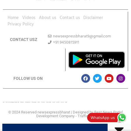
Home
Videos
About us
Contact us
Disclaimer
Privacy Policy
newsexpressbharat9@gmail.com
CONTACT USZ
+91 9450815911
Download App
FOLLOW US ON
Lexifo
Best News Portal Development Company In india
Digital Convey
Marketing Hack 4U
99 Marketing Tips
Buzz4AI
7K Network
Market Mystique
Ai Assistica
Ask Daman
Earn Yatra
Linkdot
© 2024 Reserved newsexpressbharat | Designed by
Best News Portal
Development Company
-
Traffic Tail
WhatsApp us