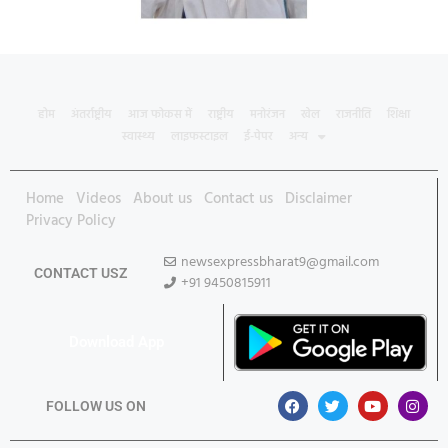
होम
अंतर्राष्ट्रीय
आज फोकस में
राष्ट्रीय
मनोरंजन
खेल
राजनीति
शिक्षा
स्वास्थ्य
लाइफस्टाइल
ई-पेपर
अन्य
Home
Videos
About us
Contact us
Disclaimer
Privacy Policy
newsexpressbharat9@gmail.com
CONTACT USZ
+91 9450815911
Download App
FOLLOW US ON