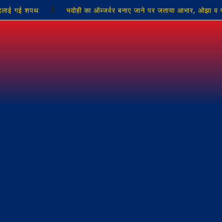
ी दिलाई गई शपथ
भदोही का ऑब्जर्वर बनाए जाने पर जताया आभार, ओझा व 
सुरक्षा यातायात व्यवस्था को लेकर दिए दिशा-निर्देश:ऋषभ रुणवाल
बालिकाओं