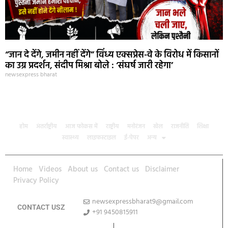
“जान दे देंगे, जमीन नहीं देंगे” विंध्य एक्सप्रेस-वे के विरोध में किसानों
का उग्र प्रदर्शन, संदीप मिश्रा बोले : ‘संघर्ष जारी रहेगा’
newsexpress bharat
होम
अंतर्राष्ट्रीय
आज फोकस में
राष्ट्रीय
मनोरंजन
खेल
राजनीति
शिक्षा
स्वास्थ्य
लाइफस्टाइल
ई-पेपर
अन्य
Home
Videos
About us
Contact us
Disclaimer
Privacy Policy
newsexpressbharat9@gmail.com
CONTACT USZ
+91 9450815911